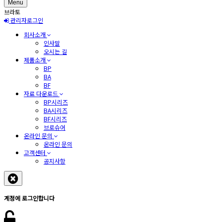
Menu
브라토
관리자로그인
회사소개
인사말
오시는 길
제품소개
BP
BA
BF
자료 다운로드
BP시리즈
BA시리즈
BF시리즈
브로슈어
온라인 문의
온라인 문의
고객센터
공지사항
계정에 로그인합니다