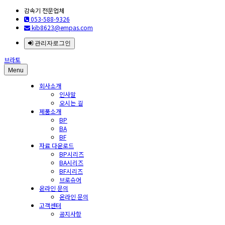
감속기 전문업체
053-588-9326
kib8623@empas.com
관리자로그인
브라토
Menu
회사소개
인사말
오시는 길
제품소개
BP
BA
BF
자료 다운로드
BP시리즈
BA시리즈
BF시리즈
브로슈어
온라인 문의
온라인 문의
고객센터
공지사항