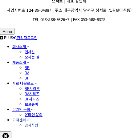
브라토
| 대표 김인배
사업자번호 124-86-04887 | 주소 대구광역시 달서구 성서로 71길6(이곡동)
TEL 053-588-9326~7 | FAX 053-588-9328
Menu
PLUS
관리자로그인
회사소개
인사말
오시는 길
제품소개
BP
BA
BF
자료 다운로드
BP시리즈
BA시리즈
BF시리즈
브로슈어
온라인 문의
온라인 문의
고객센터
공지사항