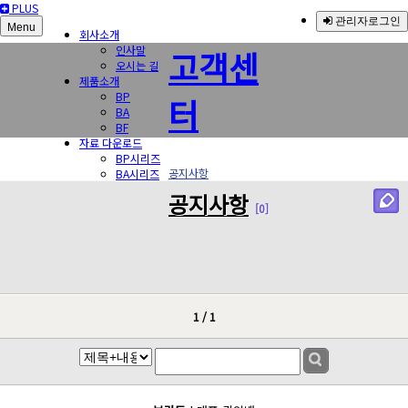
PLUS
관리자로그인
Menu
회사소개
인사말
고객센
오시는 길
제품소개
BP
터
BA
BF
자료 다운로드
BP시리즈
공지사항
BA시리즈
BF시리즈
공지사항
브로슈어
[0]
온라인 문의
온라인 문의
고객센터
공지사항
1 / 1