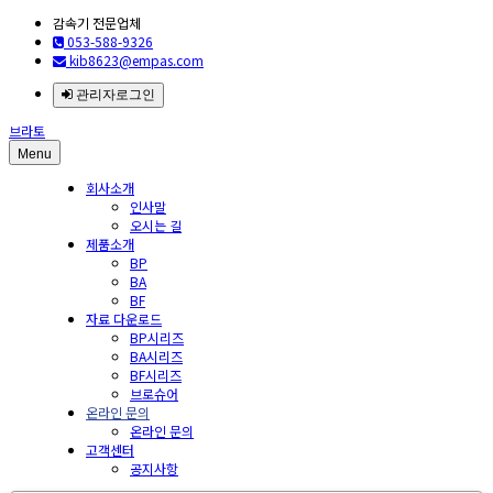
감속기 전문업체
053-588-9326
kib8623@empas.com
관리자로그인
브라토
Menu
회사소개
인사말
오시는 길
제품소개
BP
BA
BF
자료 다운로드
BP시리즈
BA시리즈
BF시리즈
브로슈어
온라인 문의
온라인 문의
고객센터
공지사항