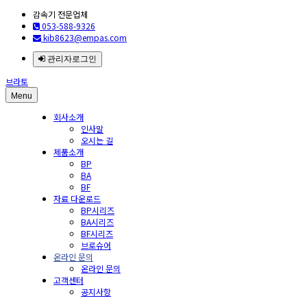
감속기 전문업체
053-588-9326
kib8623@empas.com
관리자로그인
브라토
Menu
회사소개
인사말
오시는 길
제품소개
BP
BA
BF
자료 다운로드
BP시리즈
BA시리즈
BF시리즈
브로슈어
온라인 문의
온라인 문의
고객센터
공지사항