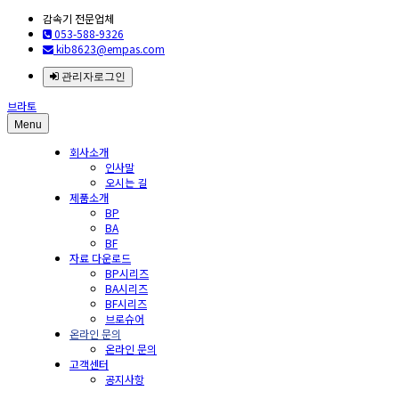
감속기 전문업체
053-588-9326
kib8623@empas.com
관리자로그인
브라토
Menu
회사소개
인사말
오시는 길
제품소개
BP
BA
BF
자료 다운로드
BP시리즈
BA시리즈
BF시리즈
브로슈어
온라인 문의
온라인 문의
고객센터
공지사항