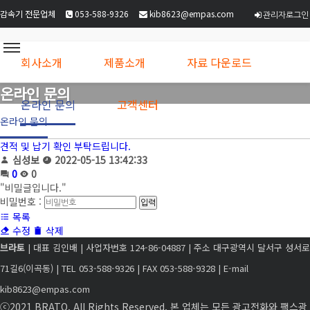
감속기 전문업체
053-588-9326
kib8623@empas.com
관리자로그인
회사소개
제품소개
자료 다운로드
온라인 문의
온라인 문의
고객센터
온라인 문의
견적 및 납기 확인 부탁드립니다.
심성보
2022-05-15 13:42:33
0
0
"비밀글입니다."
비밀번호
:
목록
수정
삭제
브라토
| 대표 김인배 | 사업자번호 124-86-04887 | 주소 대구광역시 달서구 성서로
71길6(이곡동) | TEL 053-588-9326 | FAX 053-588-9328 | E-mail
kib8623@empas.com
ⓒ2021 BRATO. All Rights Reserved. 본 업체는 모든 광고전화와 팩스광