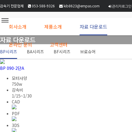
감속기 전문업체
053-588-9326
kib8623@empas.com
관리자로그인
회사소개
제품소개
자료 다운로드
자료 다운로드
온라인 문의
고객센터
BP시리즈
BA시리즈
BF시리즈
브로슈어
BP 090-2단A
모터사양
750w
감속비
1/15~1/30
CAD
PDF
3DS