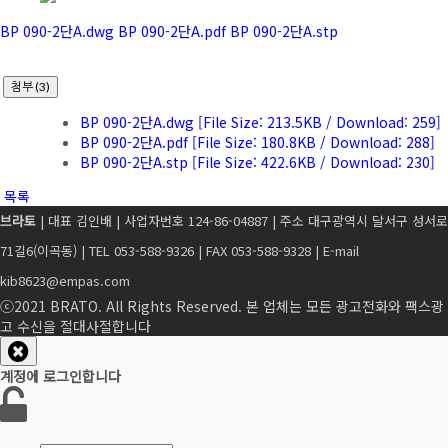
BP 090-2단A.dwg
BP 090-2단A.pdf
BP 090-2단A.stp
첨부 (3)
BP 090-2단A.dwg
[File Size: 213.5KB / Download: 259]
BP 090-2단A.pdf
[File Size: 180.8KB / Download: 288]
BP 090-2단A.stp
[File Size: 422.6KB / Download: 230]
목록
브라토
| 대표 김인배 | 사업자번호 124-86-04887 | 주소 대구광역시 달서구 성서로
71길6(이곡동) | TEL 053-588-9326 | FAX 053-588-9328 | E-mail
kib8623@empas.com
ⓒ2021 BRATO. All Rights Reserved. 본 업체는 모든 광고전화와 팩스광
고 수신을 절대사절합니다
계정에 로그인합니다