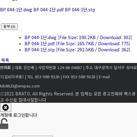
BP 044-1단.dwg
BP 044-1단.pdf
BP 044-1단.stp
첨부 (3)
BP 044-1단.dwg
[File Size: 190.2KB / Download: 302]
BP 044-1단.pdf
[File Size: 165.7KB / Download: 775]
BP 044-1단.stp
[File Size: 292.5KB / Download: 362]
목록
브라토
| 대표 김인배 | 사업자번호 124-86-04887 | 주소 대구광역시 달서구 성서로
71길6(이곡동) | TEL 053-588-9326 | FAX 053-588-9328 | E-mail
kib8623@empas.com
ⓒ2021 BRATO. All Rights Reserved. 본 업체는 모든 광고전화와 팩스광
고 수신을 절대사절합니다
계정에 로그인합니다