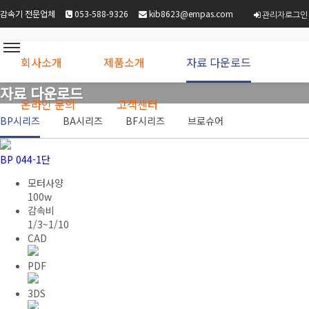
감속기 전문업체
053-588-9326
kib8623@empas.com
관리자로그인
회사소개
제품소개
자료 다운로드
자료 다운로드
온라인 문의
고객센터
BP시리즈
BA시리즈
BF시리즈
브로슈어
BP 044-1단
모터사양
100w
감속비
1/3~1/10
CAD
PDF
3DS